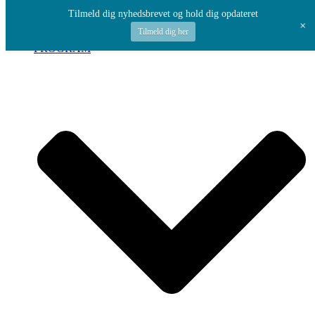
Spring til indhold
Tilmeld dig nyhedsbrevet og hold dig opdateret
+
Tilmeld dig her
PROGRAM