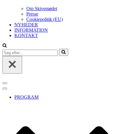
Om Skivemødet
Presse
Cookiepolitik (EU)
NYHEDER
INFORMATION
KONTAKT
Søg
efter...
Navigation
menu
Navigation
menu
PROGRAM