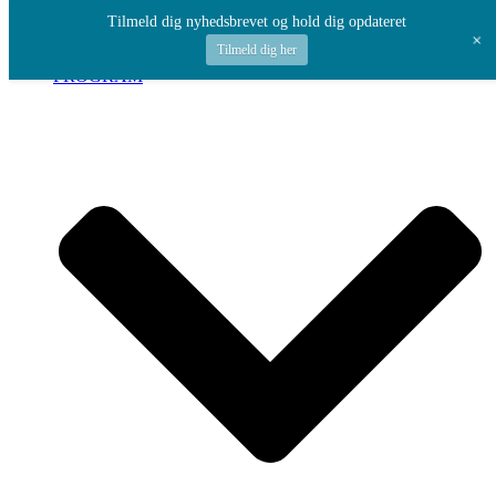
Spring til indhold
Tilmeld dig nyhedsbrevet og hold dig opdateret
+
Tilmeld dig her
PROGRAM