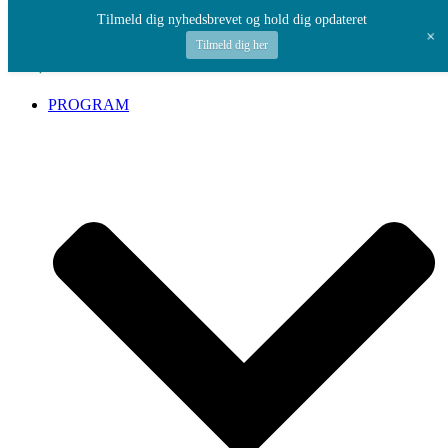
Spring til indhold
Tilmeld dig nyhedsbrevet og hold dig opdateret
+
Tilmeld dig her
PROGRAM