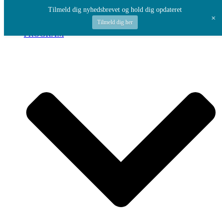
Spring til indhold
Tilmeld dig nyhedsbrevet og hold dig opdateret
+
Tilmeld dig her
PROGRAM