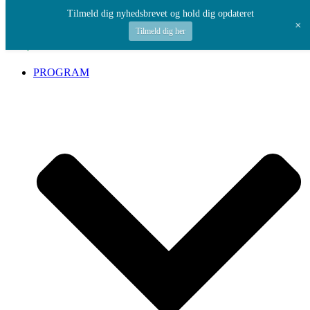
Spring til indhold
Tilmeld dig nyhedsbrevet og hold dig opdateret
+
Tilmeld dig her
PROGRAM