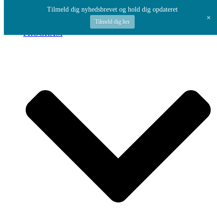
Spring til indhold
Tilmeld dig nyhedsbrevet og hold dig opdateret
+
Tilmeld dig her
PROGRAM