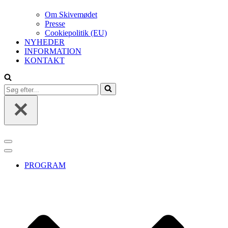
Om Skivemødet
Presse
Cookiepolitik (EU)
NYHEDER
INFORMATION
KONTAKT
Søg
efter...
Navigation
menu
Navigation
menu
PROGRAM