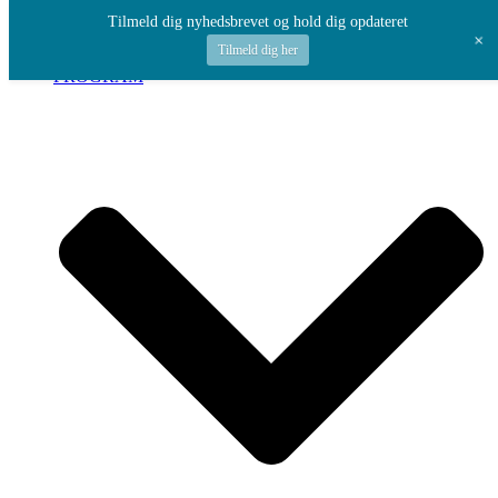
Spring til indhold
Tilmeld dig nyhedsbrevet og hold dig opdateret
+
Tilmeld dig her
PROGRAM