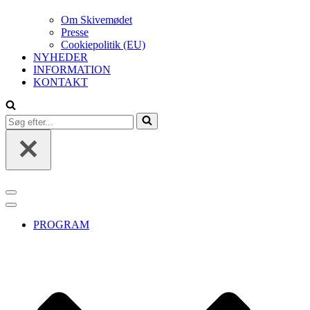
Om Skivemødet
Presse
Cookiepolitik (EU)
NYHEDER
INFORMATION
KONTAKT
Søg
efter...
Navigation
menu
Navigation
menu
PROGRAM