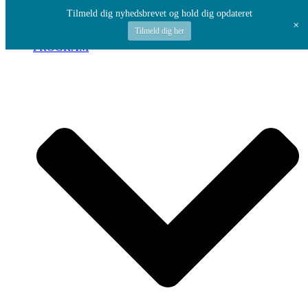
Spring til indhold
Tilmeld dig nyhedsbrevet og hold dig opdateret
+
Tilmeld dig her
PROGRAM