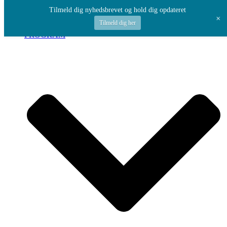
Spring til indhold
Tilmeld dig nyhedsbrevet og hold dig opdateret
+
Tilmeld dig her
PROGRAM