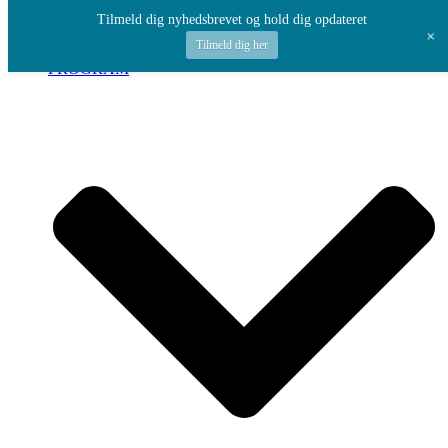
Spring til indhold
Tilmeld dig nyhedsbrevet og hold dig opdateret
+
Tilmeld dig her
PROGRAM