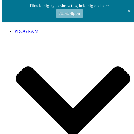
Spring til indhold
Tilmeld dig nyhedsbrevet og hold dig opdateret
+
Tilmeld dig her
PROGRAM