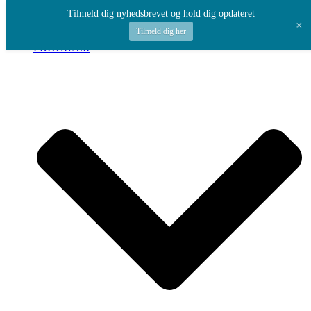
Spring til indhold
Tilmeld dig nyhedsbrevet og hold dig opdateret
+
Tilmeld dig her
PROGRAM