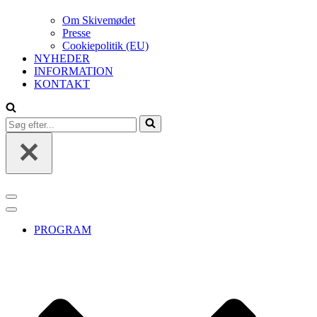
Om Skivemødet
Presse
Cookiepolitik (EU)
NYHEDER
INFORMATION
KONTAKT
Søg
efter...
Navigation
menu
Navigation
menu
PROGRAM