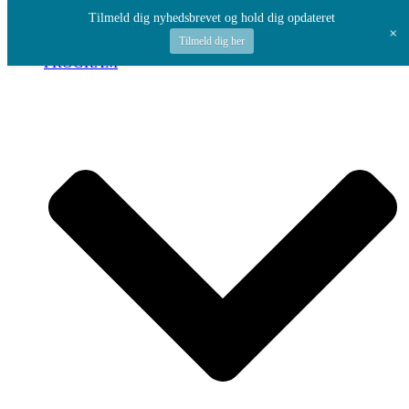
Spring til indhold
Tilmeld dig nyhedsbrevet og hold dig opdateret
+
Tilmeld dig her
PROGRAM