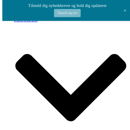
Spring til indhold
Tilmeld dig nyhedsbrevet og hold dig opdateret
+
Tilmeld dig her
PROGRAM