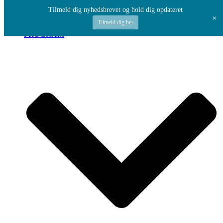
Spring til indhold
Tilmeld dig nyhedsbrevet og hold dig opdateret
+
Tilmeld dig her
PROGRAM