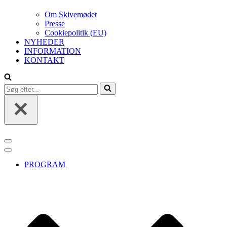
Om Skivemødet
Presse
Cookiepolitik (EU)
NYHEDER
INFORMATION
KONTAKT
Søg
efter...
Navigation
menu
Navigation
menu
PROGRAM