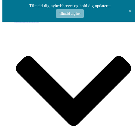
Spring til indhold
Tilmeld dig nyhedsbrevet og hold dig opdateret
+
Tilmeld dig her
PROGRAM