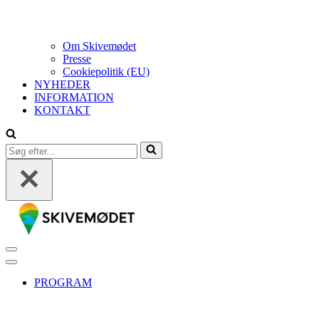
Om Skivemødet
Presse
Cookiepolitik (EU)
NYHEDER
INFORMATION
KONTAKT
Søg
efter...
Navigation
menu
Navigation
menu
PROGRAM